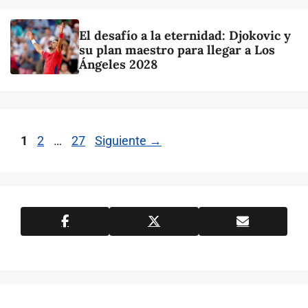
El desafío a la eternidad: Djokovic y
su plan maestro para llegar a Los
Ángeles 2028
Página
Página
Página
1
2
…
27
Siguiente
→