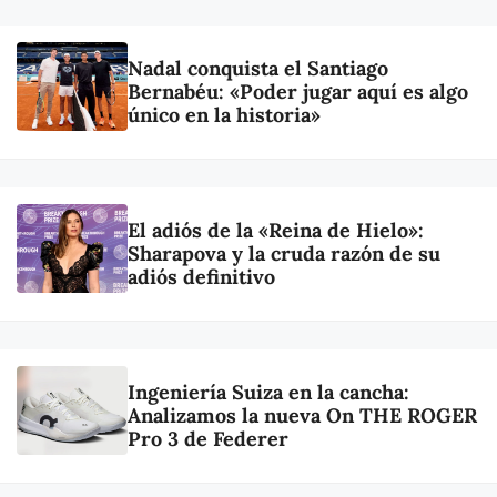
Nadal conquista el Santiago
Bernabéu: «Poder jugar aquí es algo
único en la historia»
El adiós de la «Reina de Hielo»:
Sharapova y la cruda razón de su
adiós definitivo
Ingeniería Suiza en la cancha:
Analizamos la nueva On THE ROGER
Pro 3 de Federer