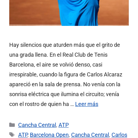
Hay silencios que aturden más que el grito de
una grada llena. En el Real Club de Tenis
Barcelona, el aire se volvió denso, casi
irrespirable, cuando la figura de Carlos Alcaraz
apareció en la sala de prensa. No venía con la
sonrisa eléctrica que ilumina el circuito; venía
con el rostro de quien ha …
Leer más
Categorías
Cancha Central
,
ATP
Etiquetas
ATP
,
Barcelona Open
,
Cancha Central
,
Carlos