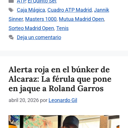
ATP
,
El Quinto Set
Etiquetas
Caja Mágica
,
Cuadro ATP Madrid
,
Jannik
Sinner
,
Masters 1000
,
Mutua Madrid Open
,
Sorteo Madrid Open
,
Tenis
Deja un comentario
Alerta roja en el búnker de
Alcaraz: La férula que pone
en jaque a Roland Garros
abril 20, 2026
por
Leonardo Gil