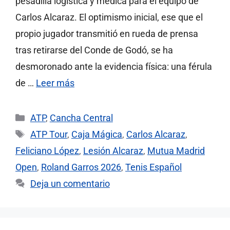
pesadilla logística y médica para el equipo de
Carlos Alcaraz. El optimismo inicial, ese que el
propio jugador transmitió en rueda de prensa
tras retirarse del Conde de Godó, se ha
desmoronado ante la evidencia física: una férula
de …
Leer más
Categorías
ATP
,
Cancha Central
Etiquetas
ATP Tour
,
Caja Mágica
,
Carlos Alcaraz
,
Feliciano López
,
Lesión Alcaraz
,
Mutua Madrid
Open
,
Roland Garros 2026
,
Tenis Español
Deja un comentario