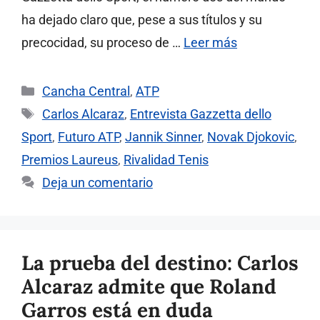
ha dejado claro que, pese a sus títulos y su
precocidad, su proceso de …
Leer más
Categorías
Cancha Central
,
ATP
Etiquetas
Carlos Alcaraz
,
Entrevista Gazzetta dello
Sport
,
Futuro ATP
,
Jannik Sinner
,
Novak Djokovic
,
Premios Laureus
,
Rivalidad Tenis
Deja un comentario
La prueba del destino: Carlos
Alcaraz admite que Roland
Garros está en duda