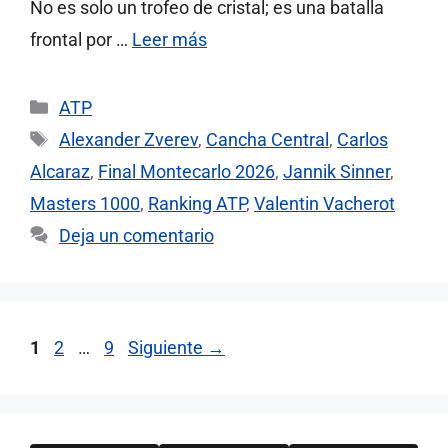
No es solo un trofeo de cristal; es una batalla
frontal por …
Leer más
Categorías
ATP
Etiquetas
Alexander Zverev
,
Cancha Central
,
Carlos
Alcaraz
,
Final Montecarlo 2026
,
Jannik Sinner
,
Masters 1000
,
Ranking ATP
,
Valentin Vacherot
Deja un comentario
Página
Página
Página
1
2
…
9
Siguiente
→