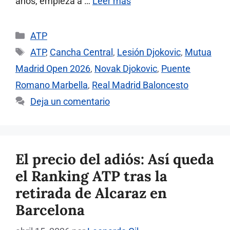
años, empieza a …
Leer más
Categorías
ATP
Etiquetas
ATP
,
Cancha Central
,
Lesión Djokovic
,
Mutua
Madrid Open 2026
,
Novak Djokovic
,
Puente
Romano Marbella
,
Real Madrid Baloncesto
Deja un comentario
El precio del adiós: Así queda
el Ranking ATP tras la
retirada de Alcaraz en
Barcelona