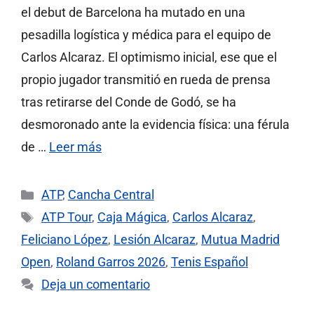
el debut de Barcelona ha mutado en una
pesadilla logística y médica para el equipo de
Carlos Alcaraz. El optimismo inicial, ese que el
propio jugador transmitió en rueda de prensa
tras retirarse del Conde de Godó, se ha
desmoronado ante la evidencia física: una férula
de …
Leer más
Categorías
ATP
,
Cancha Central
Etiquetas
ATP Tour
,
Caja Mágica
,
Carlos Alcaraz
,
Feliciano López
,
Lesión Alcaraz
,
Mutua Madrid
Open
,
Roland Garros 2026
,
Tenis Español
Deja un comentario