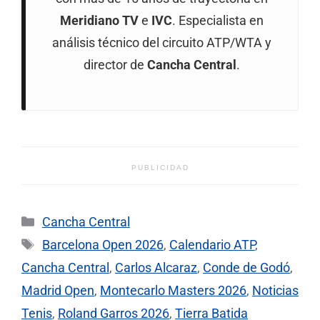
Meridiano TV
e
IVC
. Especialista en
análisis técnico del circuito ATP/WTA y
director de
Cancha Central
.
PUBLICIDAD
Categorías
Cancha Central
Etiquetas
Barcelona Open 2026
,
Calendario ATP
,
Cancha Central
,
Carlos Alcaraz
,
Conde de Godó
,
Madrid Open
,
Montecarlo Masters 2026
,
Noticias
Tenis
,
Roland Garros 2026
,
Tierra Batida