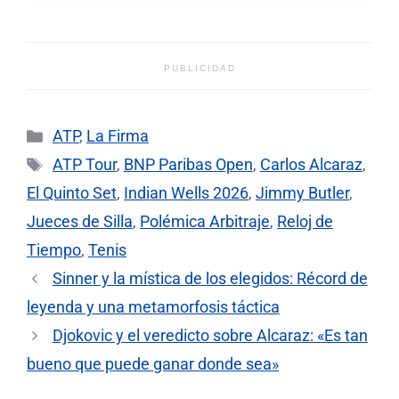
PUBLICIDAD
Categorías
ATP
,
La Firma
Etiquetas
ATP Tour
,
BNP Paribas Open
,
Carlos Alcaraz
,
El Quinto Set
,
Indian Wells 2026
,
Jimmy Butler
,
Jueces de Silla
,
Polémica Arbitraje
,
Reloj de
Tiempo
,
Tenis
Sinner y la mística de los elegidos: Récord de
leyenda y una metamorfosis táctica
Djokovic y el veredicto sobre Alcaraz: «Es tan
bueno que puede ganar donde sea»