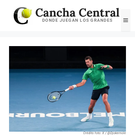
Saltar
Cancha Central
al
Me
DONDE JUEGAN LOS GRANDES
contenido
Crédito foto: X / @Djokernole