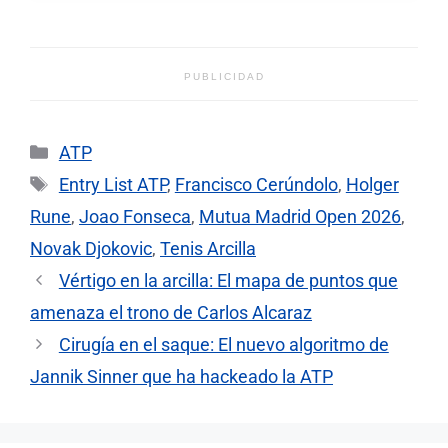
PUBLICIDAD
Categorías
ATP
Etiquetas
Entry List ATP
,
Francisco Cerúndolo
,
Holger
Rune
,
Joao Fonseca
,
Mutua Madrid Open 2026
,
Novak Djokovic
,
Tenis Arcilla
Vértigo en la arcilla: El mapa de puntos que
amenaza el trono de Carlos Alcaraz
Cirugía en el saque: El nuevo algoritmo de
Jannik Sinner que ha hackeado la ATP