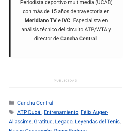
Periodista deportivo multimedia (UCAB)
con más de 15 años de trayectoria en
Meridiano TV
e
IVC
. Especialista en
análisis técnico del circuito ATP/WTA y
director de
Cancha Central
.
PUBLICIDAD
Categorías
Cancha Central
Etiquetas
ATP Dubái
,
Entrenamiento
,
Félix Auger-
Aliassime
,
Gratitud
,
Legado
,
Leyendas del Tenis
,
Nueva Generación
,
Roger Federer