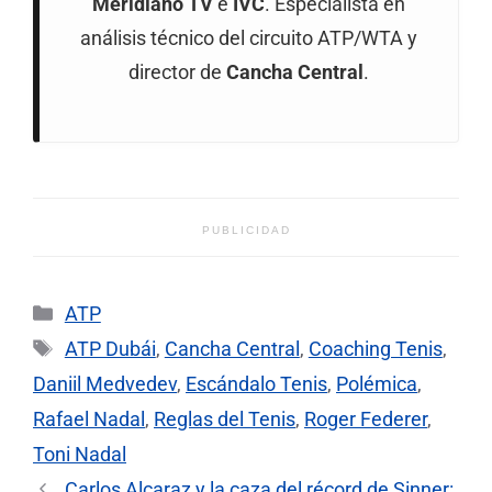
Meridiano TV
e
IVC
. Especialista en
análisis técnico del circuito ATP/WTA y
director de
Cancha Central
.
PUBLICIDAD
Categorías
ATP
Etiquetas
ATP Dubái
,
Cancha Central
,
Coaching Tenis
,
Daniil Medvedev
,
Escándalo Tenis
,
Polémica
,
Rafael Nadal
,
Reglas del Tenis
,
Roger Federer
,
Toni Nadal
Carlos Alcaraz y la caza del récord de Sinner: