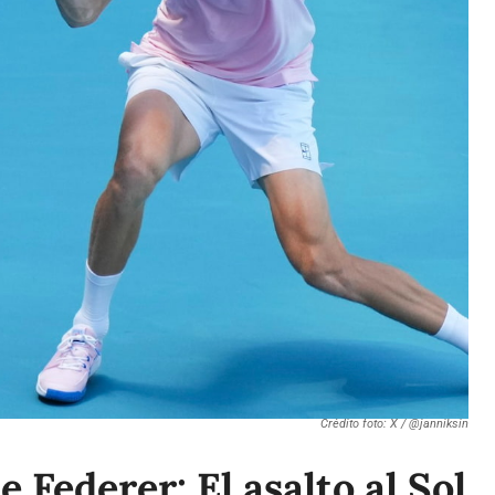
Crédito foto: X / @janniksin
e Federer: El asalto al Sol