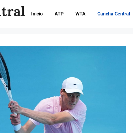
tral
Inicio
ATP
WTA
Cancha Central