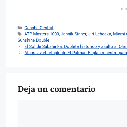
PU
Categorías
Cancha Central
Etiquetas
ATP Masters 1000
,
Jannik Sinner
,
Jiri Lehecka
,
Miami 
Sunshine Double
El Sol de Sabalenka: Doblete histórico y asalto al O
Alcaraz y el refugio de El Palmar: El plan maestro para 
Deja un comentario
Comentario