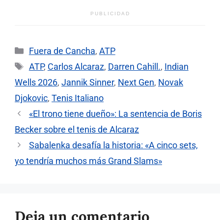
PUBLICIDAD
Categorías
Fuera de Cancha
,
ATP
Etiquetas
ATP
,
Carlos Alcaraz
,
Darren Cahill.
,
Indian
Wells 2026
,
Jannik Sinner
,
Next Gen
,
Novak
Djokovic
,
Tenis Italiano
«El trono tiene dueño»: La sentencia de Boris
Becker sobre el tenis de Alcaraz
Sabalenka desafía la historia: «A cinco sets,
yo tendría muchos más Grand Slams»
Deja un comentario